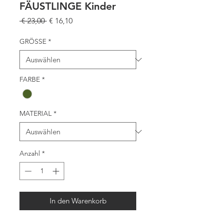
FÄUSTLINGE Kinder
Standardpreis
Sale-
 € 23,00 
€ 16,10
Preis
GRÖSSE
*
FARBE
*
MATERIAL
*
Anzahl
*
In den Warenkorb