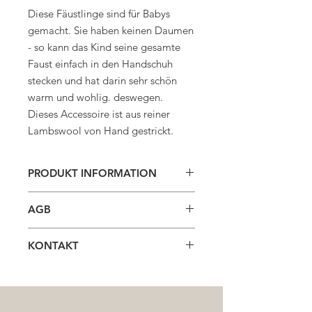
Diese Fäustlinge sind für Babys
gemacht. Sie haben keinen Daumen
- so kann das Kind seine gesamte
Faust einfach in den Handschuh
stecken und hat darin sehr schön
warm und wohlig. deswegen.
Dieses Accessoire ist aus reiner
Lambswool von Hand gestrickt.
PRODUKT INFORMATION
Bei einer Handarbeit können
AGB
Unregelmäßigkeiten auftreten.
AGB
Wenn durch Reibung Knötchen
KONTAKT
Dörte Kaufmann
entstehen, schneiden Sie diese bitte
Kettenbrückengasse 17/1a
DÖRTE KAUFMANN
vorsichtig mit einer Schere ab.
1050 Wien
No17
kontakt@doertekaufmann.com
Kettenbrückengasse 17/1a
Wir empfehlen Handwäsche mit
www.doertekaufmann.com