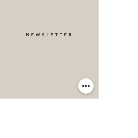
NEWSLETTER
WEITERE PROJEKTE
VON DÖRTE KAUFMAN:
www.zumglueckgeboren.com
www.zuendeleben.com