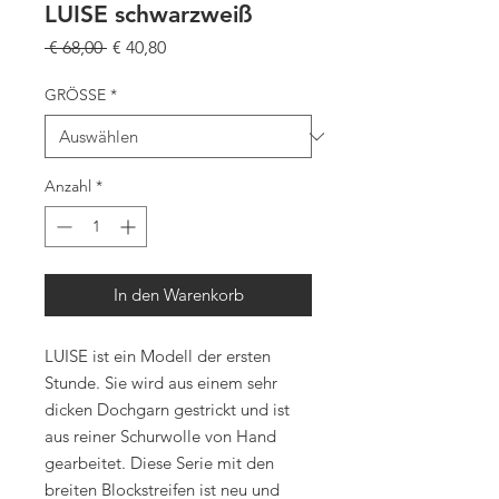
LUISE schwarzweiß
Standardpreis
Sale-
 € 68,00 
€ 40,80
Preis
GRÖSSE
*
Anzahl
*
In den Warenkorb
LUISE ist ein Modell der ersten
Stunde. Sie wird aus einem sehr
dicken Dochgarn gestrickt und ist
aus reiner Schurwolle von Hand
gearbeitet. Diese Serie mit den
breiten Blockstreifen ist neu und