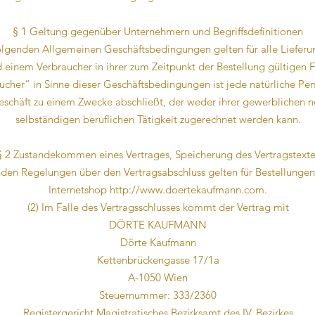
§ 1 Geltung gegenüber Unternehmern und Begriffsdefinitionen
folgenden Allgemeinen Geschäftsbedingungen gelten für alle Liefer
 einem Verbraucher in ihrer zum Zeitpunkt der Bestellung gültigen 
aucher“ in Sinne dieser Geschäftsbedingungen ist jede natürliche Per
schäft zu einem Zwecke abschließt, der weder ihrer gewerblichen n
selbständigen beruflichen Tätigkeit zugerechnet werden kann.
§ 2 Zustandekommen eines Vertrages, Speicherung des Vertragstexte
enden Regelungen über den Vertragsabschluss gelten für Bestellunge
Internetshop http://www.doertekaufmann.com.
(2) Im Falle des Vertragsschlusses kommt der Vertrag mit
DÖRTE KAUFMANN
Dörte Kaufmann
Kettenbrückengasse 17/1a
A-1050 Wien
Steuernummer: 333/2360
Registergericht Magistratisches Bezirksamt des IV. Bezirkes