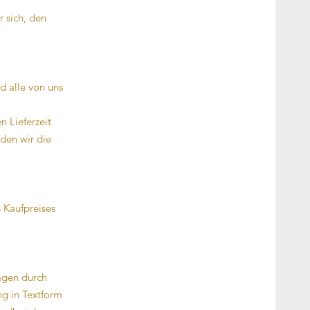
r sich, den
d alle von uns
n Lieferzeit
den wir die
 Kaufpreises
agen durch
ng in Textform