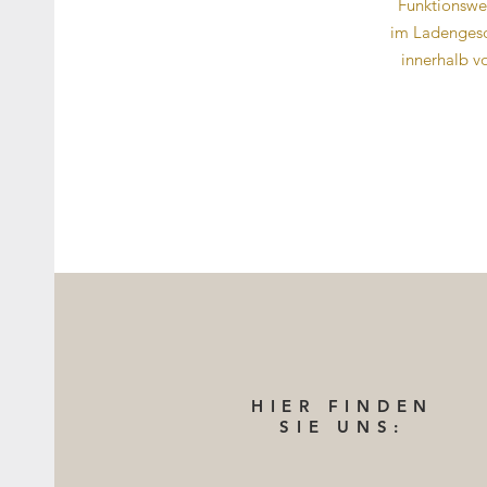
Funktionswe
im Ladengesch
innerhalb v
HIER FINDEN
SIE UNS: