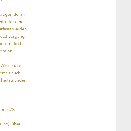
ätigen der in
trolle seiner
erfasst werden
estellvorgang
 automatisch
bot an.
: Wir senden
erzeit auch
erheitsgründen
von 20%.
sung), über