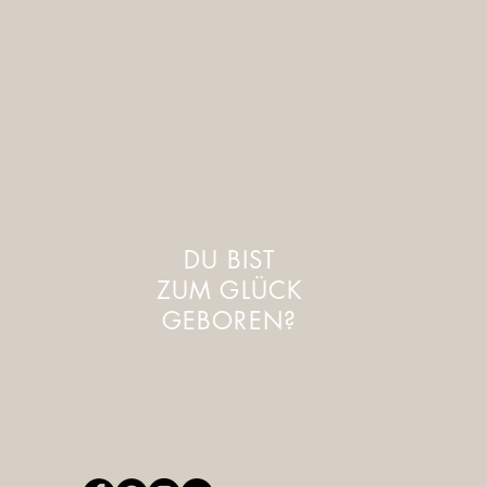
DU BIST
ZUM GLÜCK
GEBOREN?