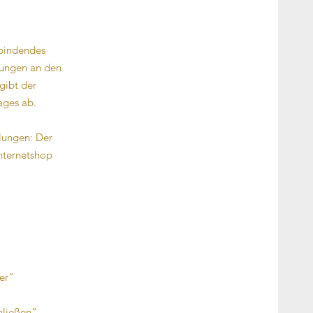
 bindendes
rungen an den
gibt der
ages ab.
elungen: Der
nternetshop
er“
hließen“.