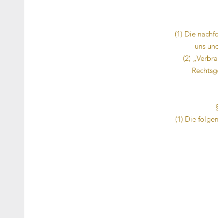
(1) Die nach
uns und
(2) „Verbr
Rechtsge
(1) Die folg