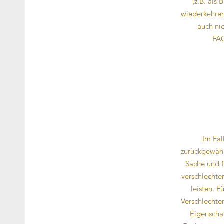
(z.B. als
wiederkehren
auch ni
FAG
Im Fal
zurückgewähr
Sache und f
verschlechte
leisten. F
Verschlechte
Eigenscha