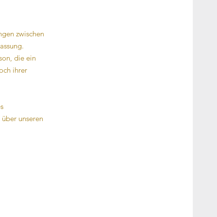
ungen zwischen
Fassung.
son, die ein
och ihrer
s
n über unseren