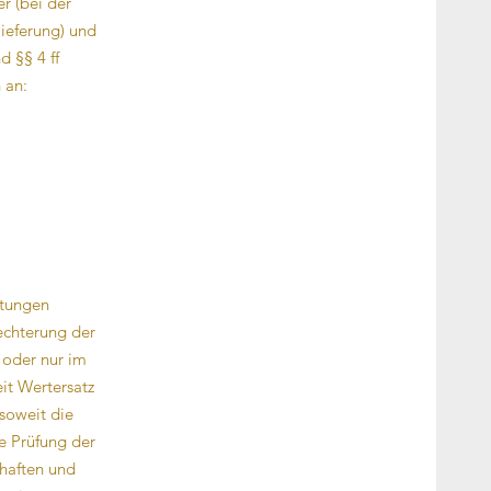
r (bei der
lieferung) und
d §§ 4 ff
 an:
stungen
echterung der
 oder nur im
it Wertersatz
 soweit die
e Prüfung der
chaften und