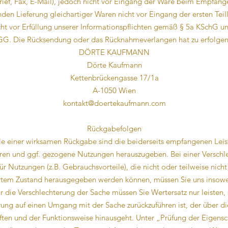
 Brief, Fax, E-Mail), jedoch nicht vor Eingang der Ware beim Empfänge
den Lieferung gleichartiger Waren nicht vor Eingang der ersten Teil
cht vor Erfüllung unserer Informationspflichten gemäß § 5a KSchG un
G. Die Rücksendung oder das Rücknahmeverlangen hat zu erfolgen
DÖRTE KAUFMANN
Dörte Kaufmann
Kettenbrückengasse 17/1a
A-1050 Wien
kontakt@doertekaufmann.com
Rückgabefolgen
le einer wirksamen Rückgabe sind die beiderseits empfangenen Lei
en und ggf. gezogene Nutzungen herauszugeben. Bei einer Verschl
ür Nutzungen (z.B. Gebrauchsvorteile), die nicht oder teilweise nicht
rtem Zustand herausgegeben werden können, müssen Sie uns insowe
ür die Verschlechterung der Sache müssen Sie Wertersatz nur leisten,
rung auf einen Umgang mit der Sache zurückzuführen ist, der über di
ften und der Funktionsweise hinausgeht. Unter „Prüfung der Eigens