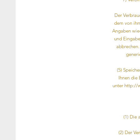
Der Verbrau
dem von ihm 
Angaben wied
und Eingabef
abbrechen. 
generi
(5) Speiche
Ihnen die 
unter
http:/
(1) Die
(2) Der Ve